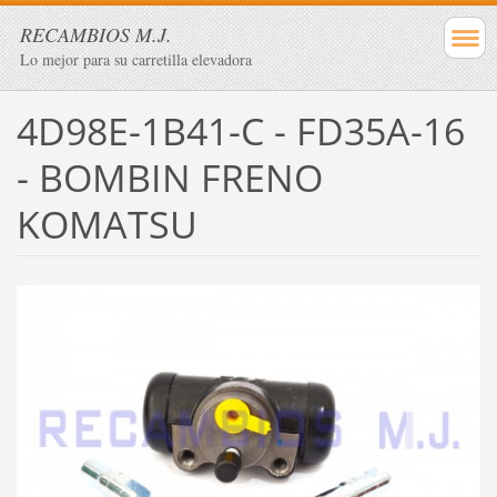
RECAMBIOS M.J.
Lo mejor para su carretilla elevadora
4D98E-1B41-C - FD35A-16
- BOMBIN FRENO
KOMATSU