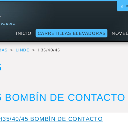
In
.
levadora
INICIO
CARRETILLAS ELEVADORAS
NOVE
RAS
>
LINDE
>
H35/40/45
5
45 BOMBÍN DE CONTACTO
H35/40/45 BOMBÍN DE CONTACTO