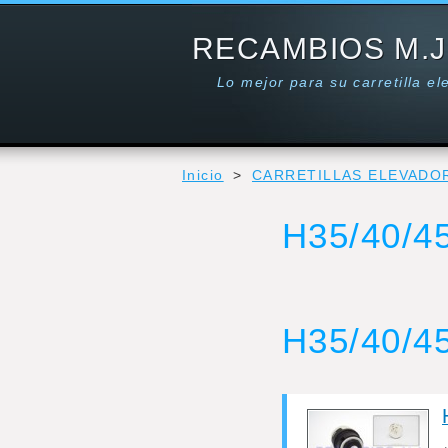
RECAMBIOS M.J
Lo mejor para su carretilla e
Inicio
>
CARRETILLAS ELEVADO
H35/40/4
H35/40/