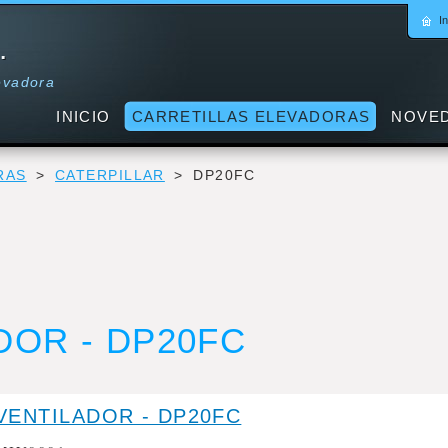
In
.
levadora
INICIO
CARRETILLAS ELEVADORAS
NOVE
RAS
>
CATERPILLAR
>
DP20FC
DOR - DP20FC
VENTILADOR - DP20FC