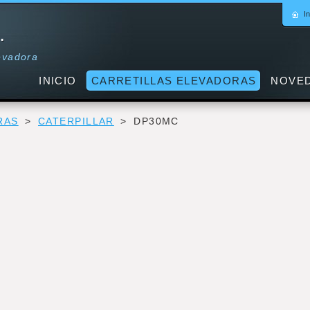
In
.
levadora
INICIO
CARRETILLAS ELEVADORAS
NOVE
RAS
>
CATERPILLAR
>
DP30MC