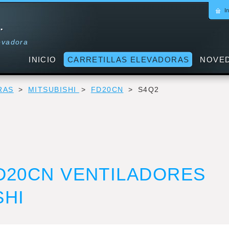
In
.
levadora
INICIO
CARRETILLAS ELEVADORAS
NOVE
RAS
>
MITSUBISHI
>
FD20CN
>
S4Q2
FD20CN VENTILADORES
SHI