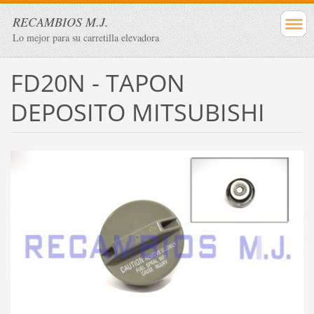
RECAMBIOS M.J.
Lo mejor para su carretilla elevadora
FD20N - TAPON
DEPOSITO MITSUBISHI