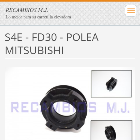
RECAMBIOS M.J.
Lo mejor para su carretilla elevadora
S4E - FD30 - POLEA
MITSUBISHI