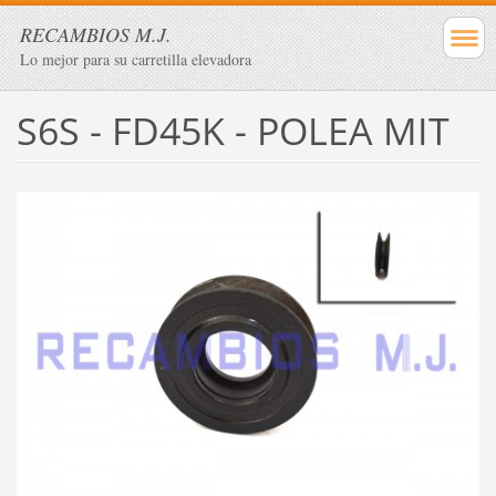
RECAMBIOS M.J.
Lo mejor para su carretilla elevadora
S6S - FD45K - POLEA MIT